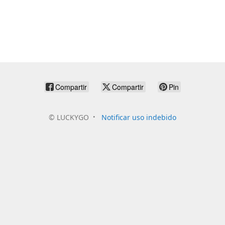
Compartir
Compartir
Pin
©
LUCKYGO
Notificar uso indebido