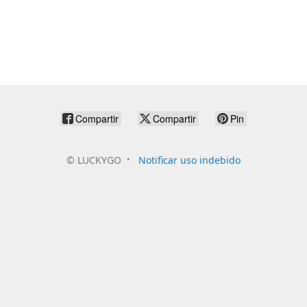
Compartir
Compartir
Pin
©
LUCKYGO
Notificar uso indebido