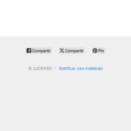
Compartir
Compartir
Pin
©
LUCKYGO
Notificar uso indebido