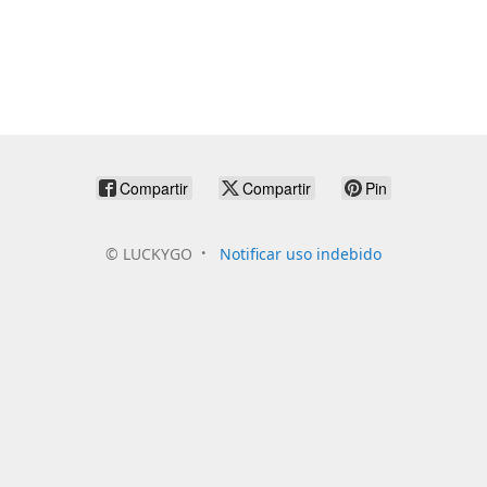
Compartir
Compartir
Pin
©
LUCKYGO
Notificar uso indebido