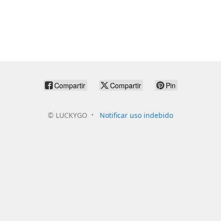
Compartir
Compartir
Pin
©
LUCKYGO
Notificar uso indebido