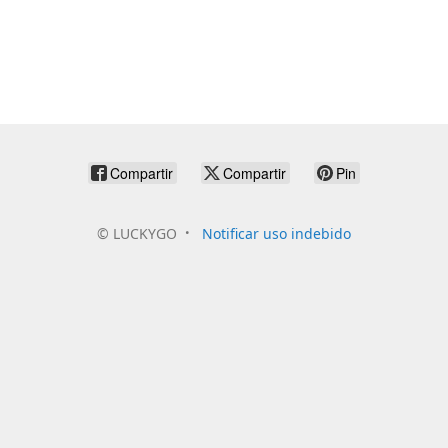
Compartir
Compartir
Pin
©
LUCKYGO
Notificar uso indebido