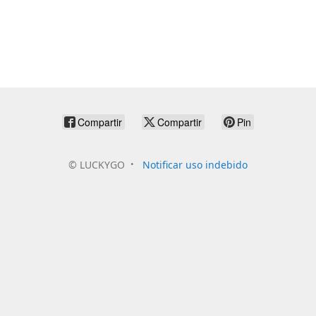
Compartir
Compartir
Pin
©
LUCKYGO
Notificar uso indebido