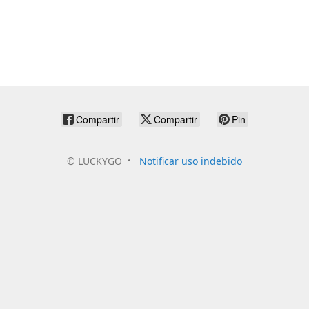
Compartir
Compartir
Pin
©
LUCKYGO
Notificar uso indebido