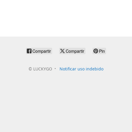
Compartir
Compartir
Pin
©
LUCKYGO
Notificar uso indebido