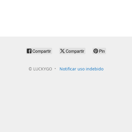
Compartir
Compartir
Pin
©
LUCKYGO
Notificar uso indebido