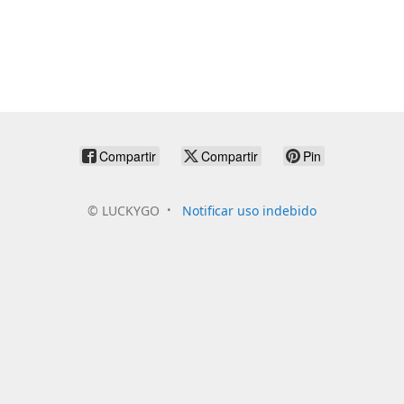
Compartir
Compartir
Pin
©
LUCKYGO
Notificar uso indebido