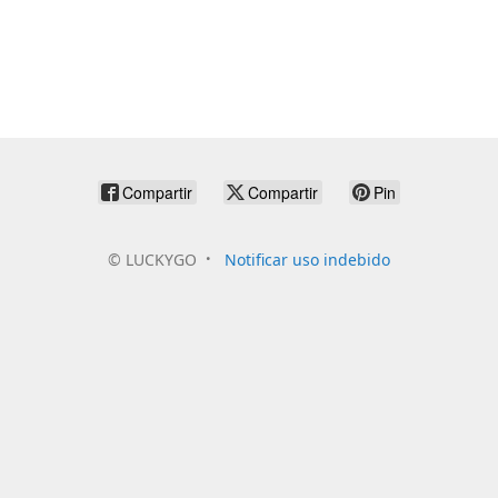
Compartir
Compartir
Pin
©
LUCKYGO
Notificar uso indebido