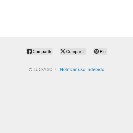
Compartir
Compartir
Pin
©
LUCKYGO
Notificar uso indebido