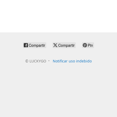
Compartir
Compartir
Pin
©
LUCKYGO
Notificar uso indebido