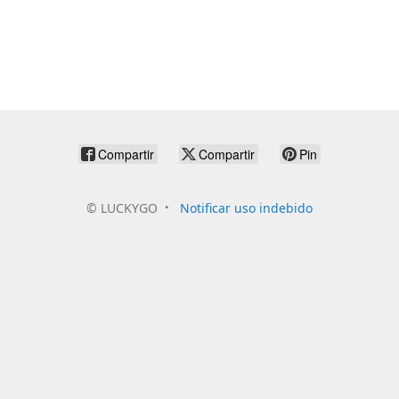
Compartir
Compartir
Pin
©
LUCKYGO
Notificar uso indebido