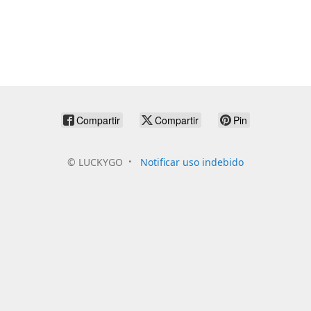
Compartir
Compartir
Pin
©
LUCKYGO
Notificar uso indebido