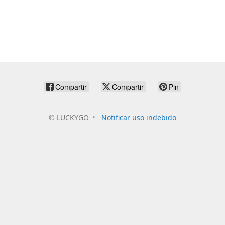
Compartir
Compartir
Pin
©
LUCKYGO
Notificar uso indebido