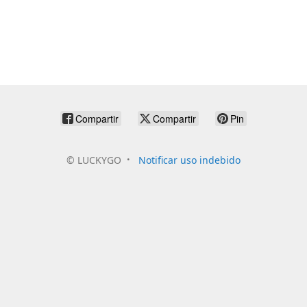
Compartir
Compartir
Pin
©
LUCKYGO
Notificar uso indebido